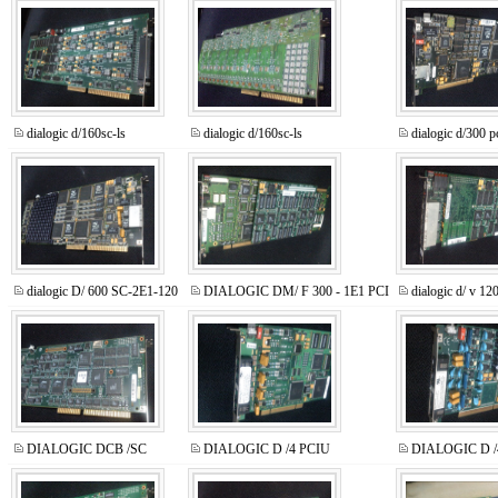
dialogic d/160sc-ls
dialogic d/160sc-ls
dialogic d/300 p
dialogic D/ 600 SC-2E1-120
DIALOGIC DM/ F 300 - 1E1 PCI
dialogic d/ v 1
DIALOGIC DCB /SC
DIALOGIC D /4 PCIU
DIALOGIC D /