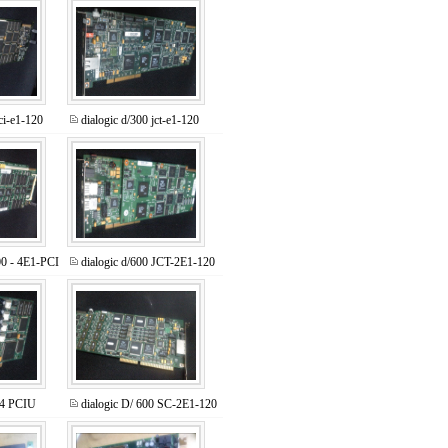
ci-e1-120
dialogic d/300 jct-e1-120
200 - 4E1-PCI
dialogic d/600 JCT-2E1-120
4 PCIU
dialogic D/ 600 SC-2E1-120